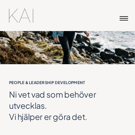
Skip
to
content
PEOPLE & LEADERSHIP DEVELOPMENT
Ni vet vad som behöver
utvecklas.
Vi hjälper er göra det.