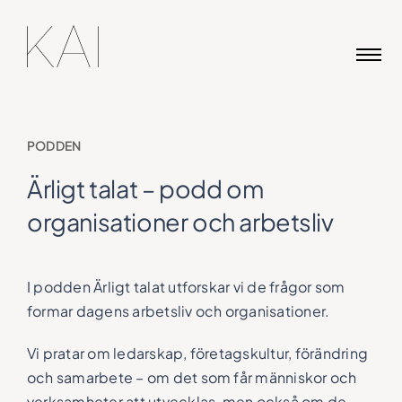
Skip
to
content
PODDEN
Ärligt talat – podd om
organisationer och arbetsliv
I podden Ärligt talat utforskar vi de frågor som
formar dagens arbetsliv och organisationer.
Vi pratar om ledarskap, företagskultur, förändring
och samarbete – om det som får människor och
verksamheter att utvecklas, men också om de